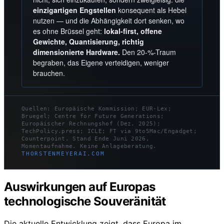
einzigartigen Engstellen
konsequent als Hebel
nutzen — und die Abhängigkeit dort senken, wo
es ohne Brüssel geht:
lokal-first, offene
Gewichte, Quantisierung, richtig
dimensionierte Hardware.
Den 20-%-Traum
begraben, das Eigene verteidigen, weniger
brauchen.
Quellen: Europäische Kommission; EUR-Lex;
Bruegel; Centre for Future Generations;
Europäischer Rechnungshof (Dez. 2025);
TechPolicy.press; ICLE; FT via 9to5Mac/Engadget;
Counterpoint. Stand Ende Juni 2026,
Momentaufnahme. Keine Anlageberatung.
THORSTENMEYERAI.COM
Auswirkungen auf Europas
technologische Souveränität
Die aktuelle Entwicklung zeigt, dass Europa im