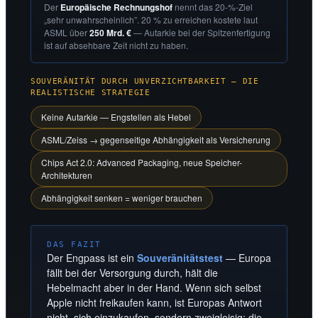
Der
Europäische Rechnungshof
nennt das 20-%-Ziel
„sehr unwahrscheinlich”. 20 % zu erreichen kostete laut
ASML über
250 Mrd. €
— Autarkie bei der Spitzenfertigung
ist auf absehbare Zeit nicht zu haben.
SOUVERÄNITÄT DURCH UNVERZICHTBARKEIT — DIE
REALISTISCHE STRATEGIE
Keine Autarkie — Engstellen als Hebel
ASML/Zeiss → gegenseitige Abhängigkeit als Versicherung
Chips Act 2.0: Advanced Packaging, neue Speicher-
Architekturen
Abhängigkeit senken = weniger brauchen
DAS FAZIT
Der Engpass ist ein
Souveränitätstest
— Europa
fällt bei der Versorgung durch, hält die
Hebelmacht aber in der Hand. Wenn sich selbst
Apple nicht freikaufen kann, ist Europas Antwort
nicht, sich einzukaufen, sondern zweigleisig: die