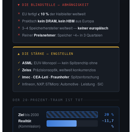
▼ DIE BLINDSTELLE — ABHÄNGIGKEIT
EU fertigt
< 10 %
der Halbleiter weltweit
Praktisch
kein DRAM, kein HBM
aus Europa
3–4 Speicherhersteller weltweit —
keiner europäisch
Reiner
Preisnehmer
: Speicher ~4× in 3 Quartalen
▲ DIE STÄRKE — ENGSTELLEN
ASML
: EUV-Monopol — kein Spitzenchip ohne
Zeiss
: Präzisionsoptik, weltweit konkurrenzlos
imec · CEA-Leti · Fraunhofer
: Spitzenforschung
Infineon, NXP, STMicro: Automotive · Leistung · SiC
DER 20-PROZENT-TRAUM IST TOT
Ziel
bis 2030
20 %
Realität
~11,7
(Kommission)
%