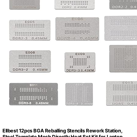
Ellbest 12pcs BGA Reballing Stencils Rework Station,
Steel Template Mesh Directly Heat Set Kit for Laptop